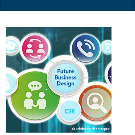
© adobestock.com/putilov_denis