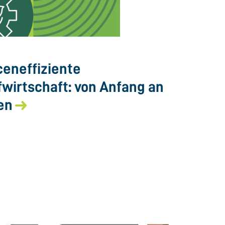
eneffiziente
fwirtschaft: von Anfang an
en