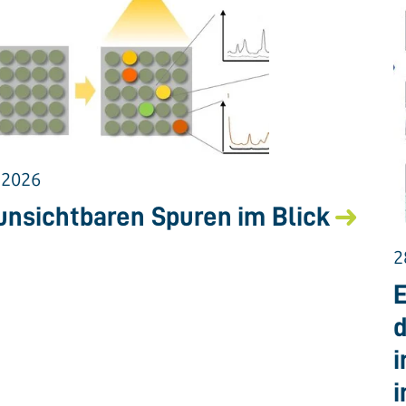
.2026
unsichtbaren Spuren im Blick
2
E
d
i
i