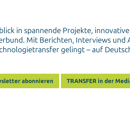
blick in spannende Projekte, innovativ
rbund. Mit Berichten, Interviews und A
chnologietransfer gelingt – auf Deutsc
sletter abonnieren
TRANSFER in der Medi