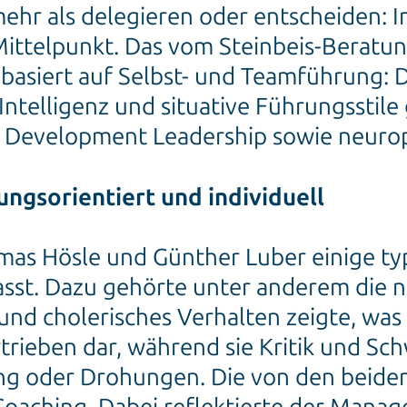
hr als delegieren oder entscheiden: In
 Mittelpunkt. Das vom Steinbeis-Berat
asiert auf Selbst- und Teamführung: D
ntelligenz und situative Führungsstile 
 Development Leadership sowie neurop
ungsorientiert und individuell
s Hösle und Günther Luber einige typi
t. Dazu gehörte unter anderem die na
 und cholerisches Verhalten zeigte, was
ertrieben dar, während sie Kritik und S
ung oder Drohungen. Die von den beide