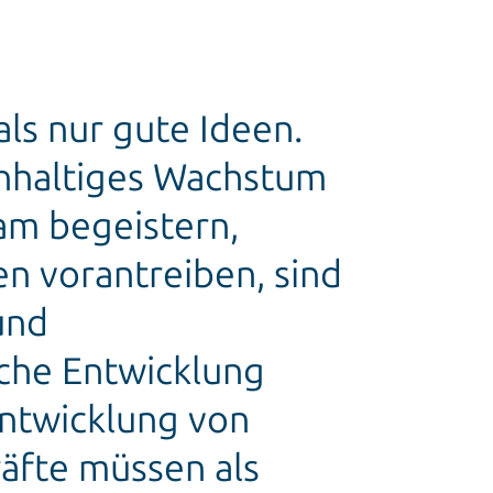
ls nur gute Ideen.
achhaltiges Wachstum
eam begeistern,
 vorantreiben, sind
und
sche Entwicklung
Entwicklung von
äfte müssen als