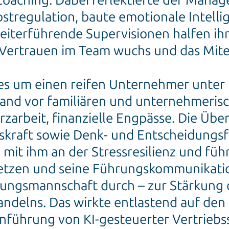
 Coaching. Dabei reflektierte der Manag
bstregulation, baute emotionale Intell
Weiterführende Supervisionen halfen ih
 Vertrauen im Team wuchs und das Mite
 es um einen reifen Unternehmer unter
tand vor familiären und unternehmeri
zarbeit, finanzielle Engpässe. Die Übe
skraft sowie Denk- und Entscheidungsf
mit ihm an der Stressresilienz und füh
 setzen und seine Führungskommunikatio
hrungsmannschaft durch – zur Stärkung
ndelns. Das wirkte entlastend auf den
inführung von KI-gesteuerter Vertriebs