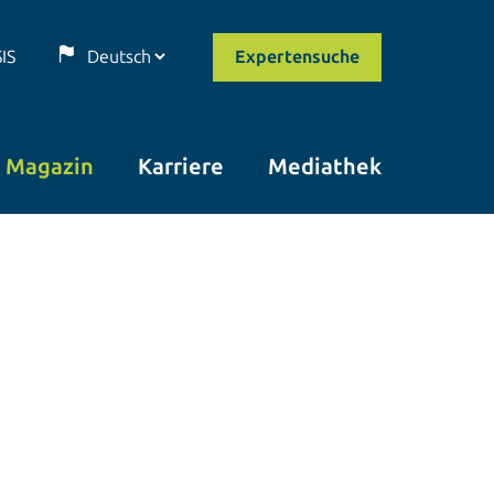
SIS
Expertensuche
Magazin
Karriere
Mediathek
© istockphoto.com/marrio31