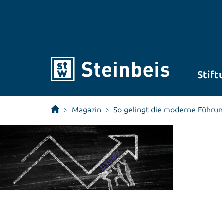
Stift
Magazin
So gelingt die moderne Führu