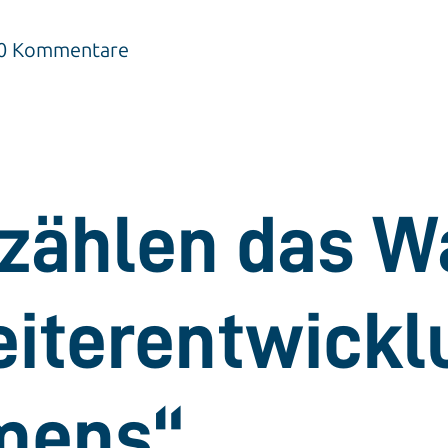
| 0 Kommentare
h zählen das 
eiterentwickl
mens“