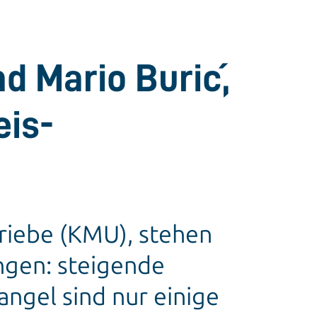
d Mario Burić,
eis-
riebe (KMU), stehen
ngen: steigende
ngel sind nur einige