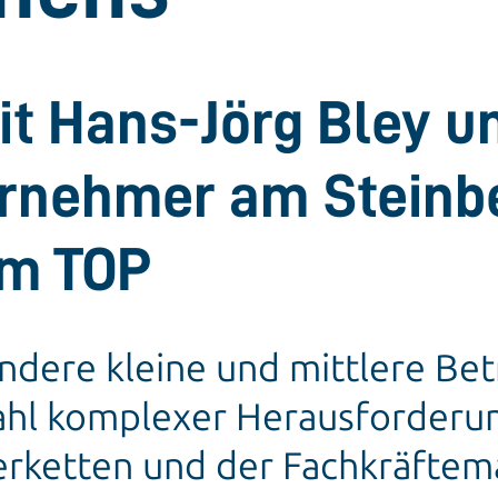
t Hans-Jörg Bley un
ernehmer am Steinb
um TOP
dere kleine und mittlere Bet
lzahl komplexer Herausforderu
erketten und der Fachkräftema