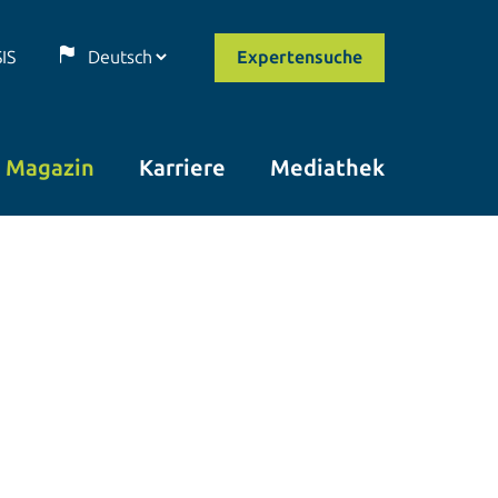
SIS
Expertensuche
Magazin
Karriere
Mediathek
© istockphoto.com/Nuthawut_Somsuk