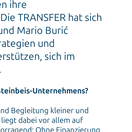
en ihre
 Die TRANSFER hat sich
und Mario Burić
rategien und
stützen, sich im
.
s Steinbeis-Unternehmens?
und Begleitung kleiner und
iegt dabei vor allem auf
vorragend: Ohne Finanzierung