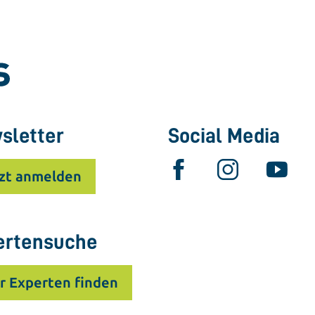
Innovation auf dem Bildungscampus
Heilbronn für Stadt und Gesellschaft?
sletter
Social Media
zt anmelden
ertensuche
r Experten finden
u