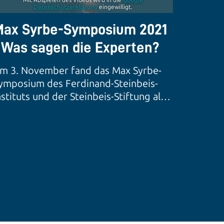
Mit Abspielen des Videos wird in die
Google
Datenschutzerklärung
eingewilligt.
Max Syrbe-Symposium 2021
 Was sagen die Experten?
m 3. November fand das Max Syrbe-
ymposium des Ferdinand-Steinbeis-
nstituts und der Steinbeis-Stiftung als
nline-Event statt. Dort diskutierten
enker und Macher in einer Steinbeis-
rena kontrovers die Frage „Was
ringt’s?! Vom Nutzwert der
issenschaft“. Unsere Diskutanten
atten wir vorab schon gefragt, wer
us ihrer Sicht eigentlich die Richtung
orgibt - Wissenschaft oder Wirtschaft?
ie Antworten gibt's in diesem Video.