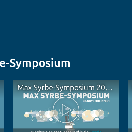
be-Symposium
Max Syrbe-Symposium 2021 | Was sagen Oberbürgermeister Mergel und Professor Geilsdörfer?