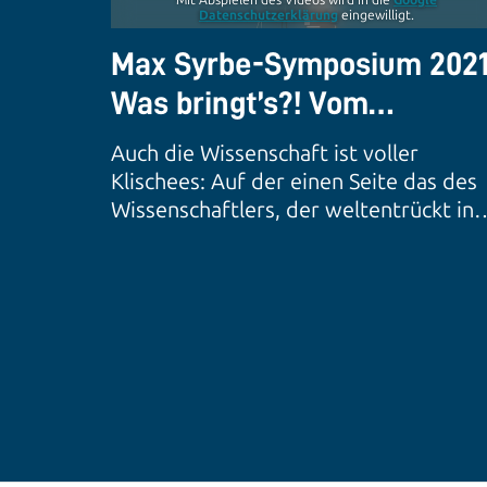
Mit Abspielen des Videos wird in die
Google
Datenschutzerklärung
eingewilligt.
Max Syrbe-Symposium 2021
Was bringt’s?! Vom
Nutzwert der Wissenschaf
Auch die Wissenschaft ist voller
Klischees: Auf der einen Seite das des
Wissenschaftlers, der weltentrückt in
seiner abgeschotteten Gemeinschaft 
Elfenbeinturm forscht, den Bezug zur
Realität meidet und sich so Nutzen aus
der praktischen Anwendung entgehen
lässt. Auf der anderen Seite das der
Unternehmen jeglichen Alters, die in
ihrer wirtschaftlichen Realität den
Schulterschluss mit der Wissenschaft
scheuen und denen so Nutzen aus