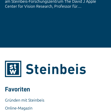
am Steinbeis-Forschungszentrum The David J Apple
Center for Vision Research, Professor für
Augenheilkunde und ärztlicher Direktor der
Universitätsaugenklinik Heidelberg. In dieser Steinbeis
Lunchbreak-Folge spricht er mit unserem Moderator Dr.
Michael Ortiz über neue Entwicklungen in der
Augenforschung, den Einsatz von Intraokularlinsen und
moderne Operationsverfahren zur Behandlung von
Sehbeeinträchtigungen. Als Experte im Bereich der
Augenheilkunde bringt er fundierte Einblicke aus
Forschung und Praxis mit. Gedreht vor Ort in der
Universitätsaugenklinik in Heidelberg – direkt aus dem
klinischen Alltag. Sie haben Fragen im Nachgang? Dann
erreichen Sie Prof. Dr. med. Gerd Auffarth unter
gerd.auffarth@stw.de. *Dieses Video dient der
allgemeinen Information und ersetzt keine medizinische
Beratung.
Favoriten
Gründen mit Steinbeis
Online-Magazin