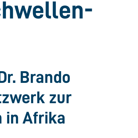
chwellen­
Dr. Brando
tzwerk zur
 in Afrika