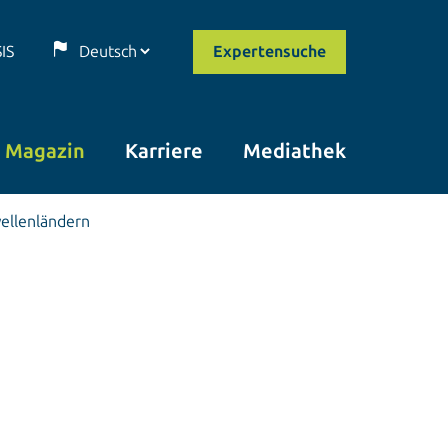
SIS
Expertensuche
Magazin
Karriere
Mediathek
ellen­ländern
© istockphoto.com/Ilya Babii