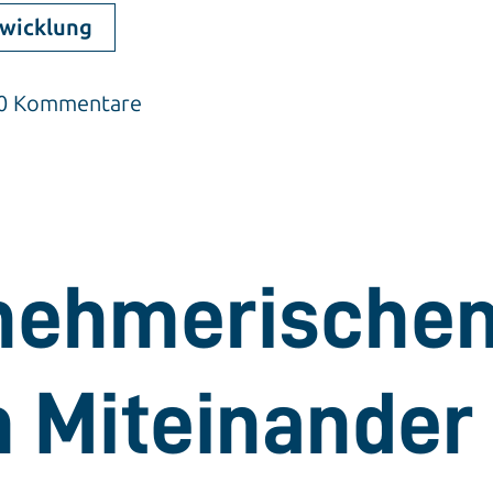
wicklung
| 0 Kommentare
nehmerische
m Mitein­ande