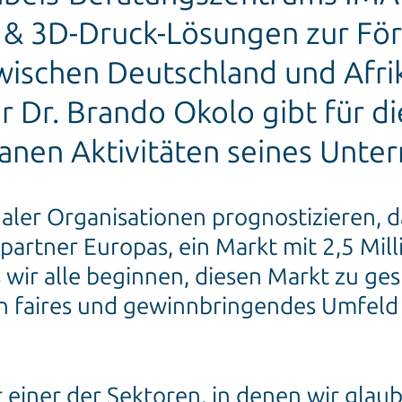
& 3D-Druck-Lösungen zur Fö
wischen Deutschland und Afrik
 Dr. Brando Okolo gibt für 
tanen Aktivitäten seines Unte
aler Organisationen prognostizieren, da
partner Europas, ein Markt mit 2,5 Mi
ss wir alle beginnen, diesen Markt zu ge
 faires und gewinnbringendes Umfeld f
t einer der Sektoren, in denen wir glaub