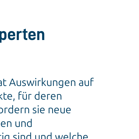
perten
at Auswirkungen auf
kte, für deren
ordern sie neue
gen und
ig sind und welche