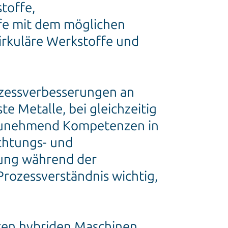
toffe,
ffe mit dem möglichen
zirkuläre Werkstoffe und
ozessverbesserungen an
e Metalle, bei gleichzeitig
t zunehmend Kompetenzen in
chtungs- und
rung während der
rozessverständnis wichtig,
ten hybriden Maschinen