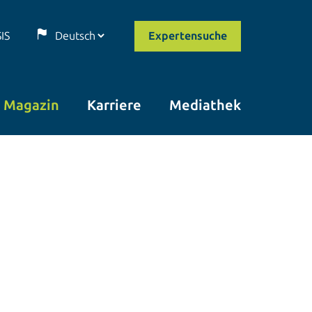
SIS
Expertensuche
Magazin
Karriere
Mediathek
© istockphoto.com/Funtap