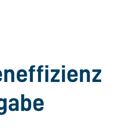
­effizienz
fgabe