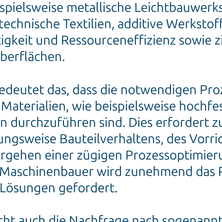
spielsweise metallische Leichtbauwerks
echnische Textilien, additive Werksto
igkeit und Ressourceneffizienz sowie 
Oberflächen.
bedeutet das, dass die notwendigen Pr
aterialien, wie beispielsweise hochfest
en durchzuführen sind. Dies erforder
ungsweise Bauteilverhaltens, des Vorri
rgehen einer zügigen Prozessoptimie
n Maschinenbauer wird zunehmend das P
 Lösungen gefordert.
cht auch die Nachfrage nach sogenann