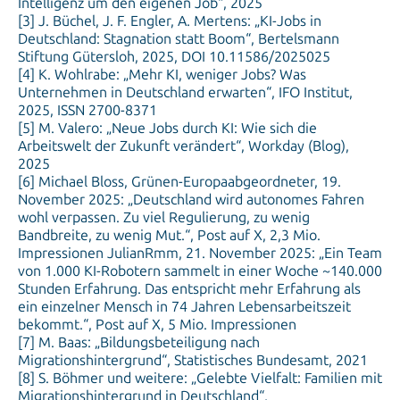
Intelligenz um den eigenen Job“, 2025
[3] J. Büchel, J. F. Engler, A. Mertens: „KI-Jobs in
Deutschland: Stagnation statt Boom“, Bertelsmann
Stiftung Gütersloh, 2025, DOI 10.11586/2025025
[4] K. Wohlrabe: „Mehr KI, weniger Jobs? Was
Unternehmen in Deutschland erwarten“, IFO Institut,
2025, ISSN 2700-8371
[5] M. Valero: „Neue Jobs durch KI: Wie sich die
Arbeitswelt der Zukunft verändert“, Workday (Blog),
2025
[6] Michael Bloss, Grünen-Europaabgeordneter, 19.
November 2025: „Deutschland wird autonomes Fahren
wohl verpassen. Zu viel Regulierung, zu wenig
Bandbreite, zu wenig Mut.“, Post auf X, 2,3 Mio.
Impressionen JulianRmm, 21. November 2025: „Ein Team
von 1.000 KI-Robotern sammelt in einer Woche ~140.000
Stunden Erfahrung. Das entspricht mehr Erfahrung als
ein einzelner Mensch in 74 Jahren Lebensarbeitszeit
bekommt.“, Post auf X, 5 Mio. Impressionen
[7] M. Baas: „Bildungsbeteiligung nach
Migrationshintergrund“, Statistisches Bundesamt, 2021
[8] S. Böhmer und weitere: „Gelebte Vielfalt: Familien mit
Migrationshintergrund in Deutschland“,