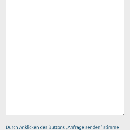
Durch Anklicken des Buttons „Anfrage senden" stimme
ich der Nutzung meiner Daten gemäß den
Steinbeis-
Datenschutzbestimmungen
zu.