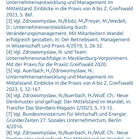
2023, S. 86f.
[3] Vgl. Zdrowomyslaw, N./Klotz, M./Freyer, M./Wedell,
D.: Unternehmensentwicklung durch
Veränderungsmanagement. Mit Mitarbeitern Wandel
erfolgreich gestalten, in: Der Betriebswirt. Management
in Wissenschaft und Praxis 4/2019, S. 26-32.
[4] Vgl. Zdrowomyslaw, N. und Team:
Unternehmensnachfolge in Mecklenburg-Vorpommern.
Mit der Praxis für die Praxis! Greifswald 2020.
[5] Vgl. Auerbach, H./Zdrowomyslaw, N.:
Unternehmensentwicklung und Management im
Mittelstand. Einblicke in die Praxis von A bis Z, Greifswald
2023, S. 32-167.
[6] Vgl. Zdrowomyslaw, N./Auerbach, H./Wulf, Ch.: Neue
Denkmuster sind gefragt: Der Mittelstand im Wandel, in:
Transfer Das Steinbeis-Magazin 2/2023, S. 13-15.
[7] Vgl. Bundesministerium für Wirtschaft und Energie:
GründerZeiten 27: Soziales Unternehmertum, Berlin
4/2016.
[8] Vgl. Zdrowomyslaw, N./Auerbach, H./Wulf, Ch.: Neue
Denkmuster sind gefragt: Der Mittelstand im Wandel, in:
Transfer Das Steinbeis-Magazin 2/2023, Tabelle S. 14.