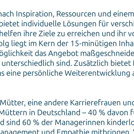
e nach Inspiration, Ressourcen und ein
bietet individuelle Lösungen für versc
elfen ihre Ziele zu erreichen und ihr 
lg liegt im Kern der 15-minütigen Inhal
Möglichkeit das Angebot maßgeschneider
 unterschiedlich sind. Zusätzlich biete
s eine persönliche Weiterentwicklung 
 Mütter, eine andere Karrierefrauen un
n Müttern in Deutschland – 40 % davon f
und sind 60 % der Managerinnen kinderl
iktmanagement und Empathie mitbringen.