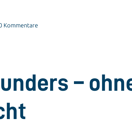
| 0 Kommentare
unders – ohn
cht