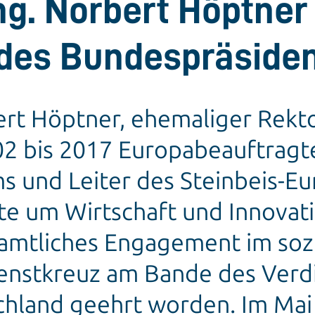
ng. Norbert Höptner
des Bundespräside
bert Höptner, ehemaliger Rekt
2 bis 2017 Europabeauftragt
s und Leiter des Steinbeis-Eu
e um Wirtschaft und Innovatio
mtliches Engagement im sozia
enstkreuz am Bande des Verd
hland geehrt worden. Im Mai 