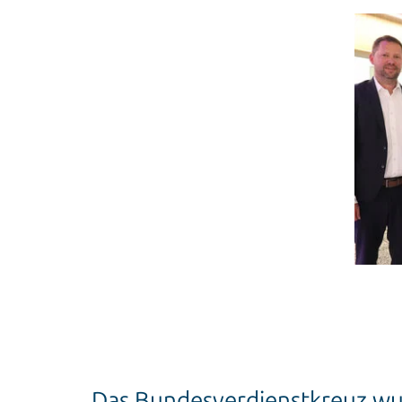
Das Bundesverdienstkreuz w
gestiftet und wird für besonde
Dass Norbert Höptner diese Kr
machten Laudatoren aus Wirts