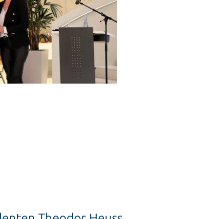
denten Theodor Heuss
stige Leistungen verliehen.
hrfacher Hinsicht erfüllt,
erreichung im Steinbeis-Haus