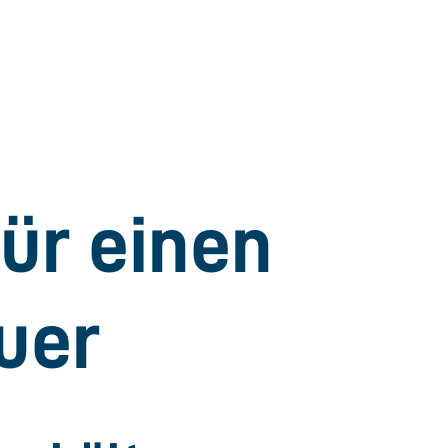
ür einen
uer