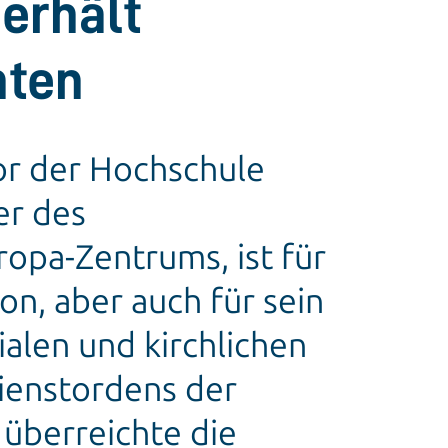
 erhält
nten
or der Hochschule
er des
ropa-Zentrums, ist für
n, aber auch für sein
len und kirchlichen
ienstordens der
überreichte die