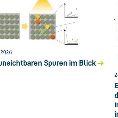
.2026
unsichtbaren Spuren im Blick
2
E
d
i
i