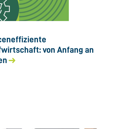
eneffiziente
fwirtschaft: von Anfang an
en