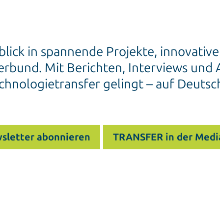
blick in spannende Projekte, innovativ
rbund. Mit Berichten, Interviews und A
chnologietransfer gelingt – auf Deutsc
sletter abonnieren
TRANSFER in der Medi