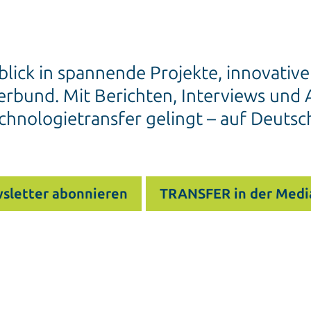
blick in spannende Projekte, innovativ
rbund. Mit Berichten, Interviews und A
chnologietransfer gelingt – auf Deutsc
sletter abonnieren
TRANSFER in der Medi