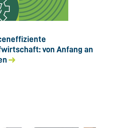
eneffiziente
fwirtschaft: von Anfang an
en