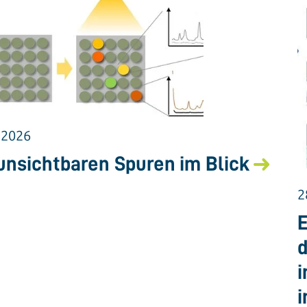
.2026
unsichtbaren Spuren im Blick
2
E
d
i
i