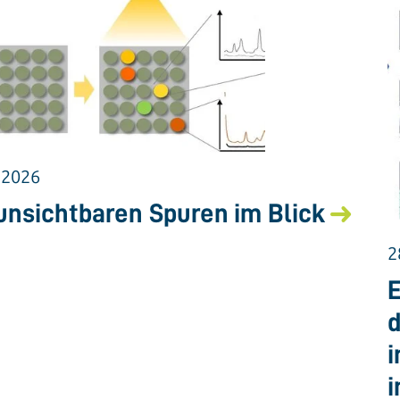
.2026
unsichtbaren Spuren im Blick
2
E
d
i
i