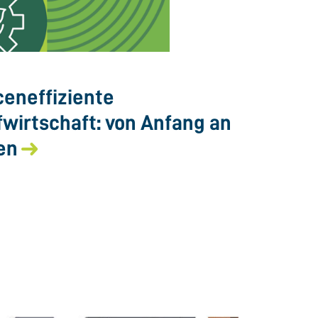
eneffiziente
fwirtschaft: von Anfang an
en