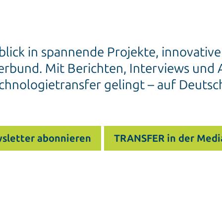
blick in spannende Projekte, innovativ
rbund. Mit Berichten, Interviews und A
chnologietransfer gelingt – auf Deutsc
sletter abonnieren
TRANSFER in der Medi