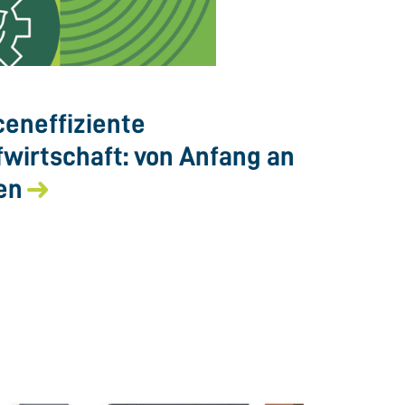
eneffiziente
fwirtschaft: von Anfang an
en