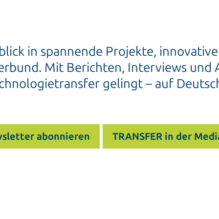
blick in spannende Projekte, innovativ
rbund. Mit Berichten, Interviews und A
chnologietransfer gelingt – auf Deutsc
sletter abonnieren
TRANSFER in der Medi