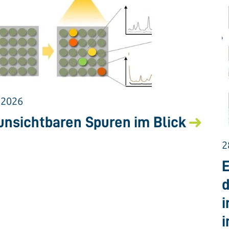
.2026
unsichtbaren Spuren im Blick
2
E
d
i
i