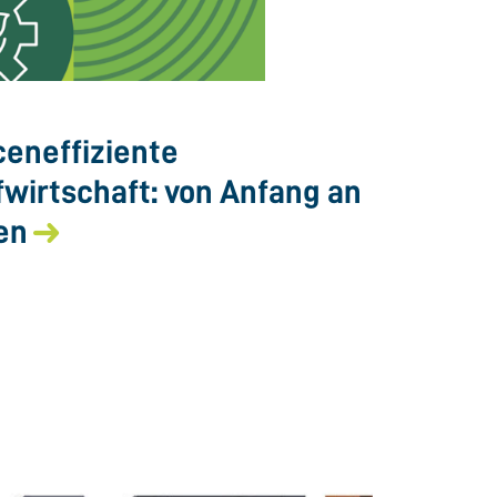
eneffiziente
fwirtschaft: von Anfang an
en