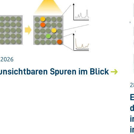
.2026
unsichtbaren Spuren im Blick
2
E
d
i
i