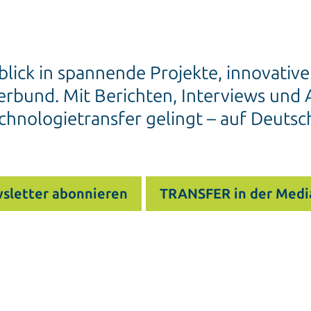
blick in spannende Projekte, innovativ
rbund. Mit Berichten, Interviews und A
chnologietransfer gelingt – auf Deutsc
sletter abonnieren
TRANSFER in der Medi