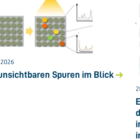
.2026
unsichtbaren Spuren im Blick
2
E
d
i
i