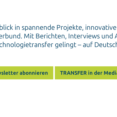
blick in spannende Projekte, innovativ
rbund. Mit Berichten, Interviews und A
chnologietransfer gelingt – auf Deutsc
sletter abonnieren
TRANSFER in der Medi