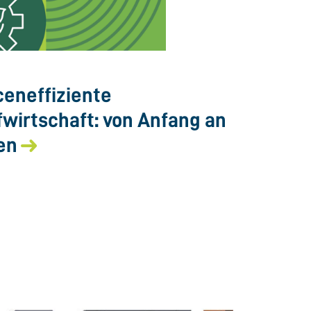
eneffiziente
fwirtschaft: von Anfang an
en