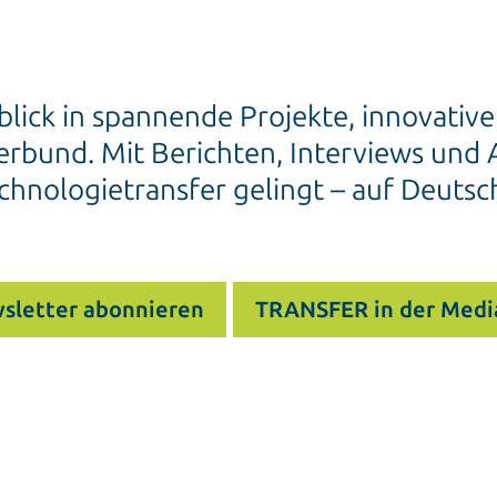
blick in spannende Projekte, innovativ
rbund. Mit Berichten, Interviews und A
chnologietransfer gelingt – auf Deutsc
sletter abonnieren
TRANSFER in der Medi