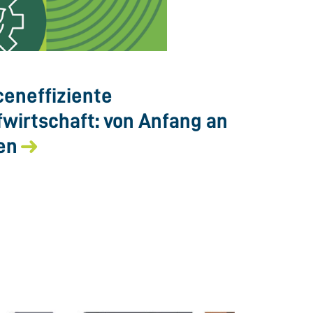
eneffiziente
fwirtschaft: von Anfang an
en