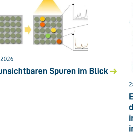
.2026
unsichtbaren Spuren im Blick
2
E
d
i
i