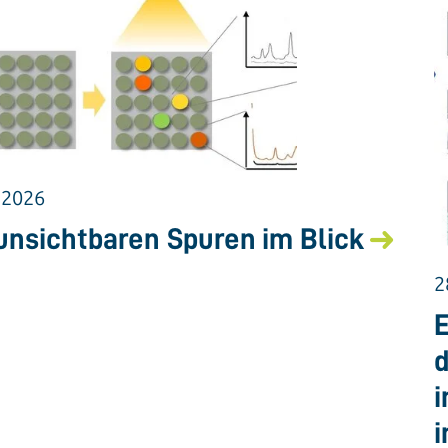
.2026
unsichtbaren Spuren im Blick
2
E
d
i
i