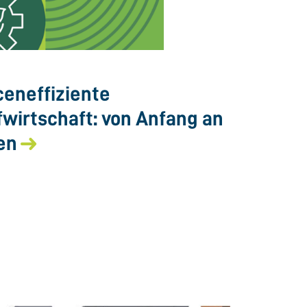
eneffiziente
fwirtschaft: von Anfang an
en