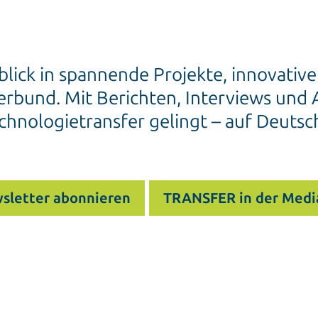
blick in spannende Projekte, innovativ
rbund. Mit Berichten, Interviews und A
chnologietransfer gelingt – auf Deutsc
sletter abonnieren
TRANSFER in der Medi