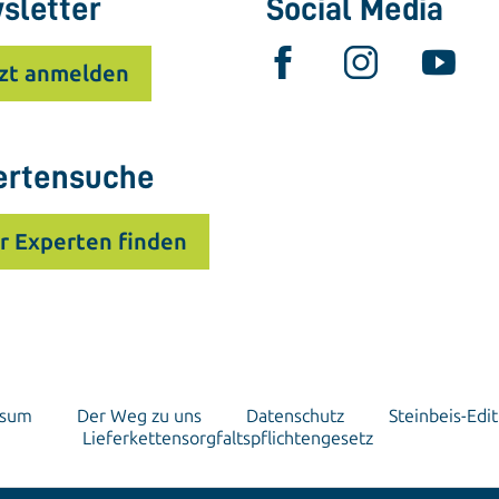
sletter
Social Media
zt anmelden
ertensuche
r Experten finden
ssum
Der Weg zu uns
Datenschutz
Steinbeis-Edit
Lieferkettensorgfaltspflichtengesetz