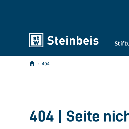
Stift
404
404 | Seite ni