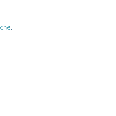
che
.