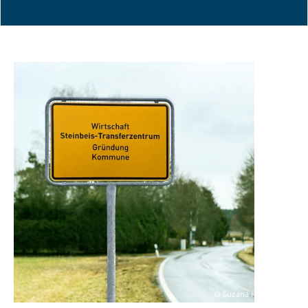
© Suzana Krsticevic