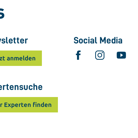
sletter
Social Media
zt anmelden
ertensuche
r Experten finden