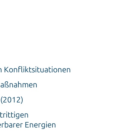
 Konfliktsituationen
smaßnahmen
 (2012)
rittigen
erbarer Energien