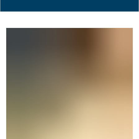
© iStockphoto.com/Fertnig