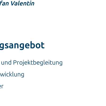
efan Valentin
ngsangebot
 und Projektbegleitung
wicklung
er