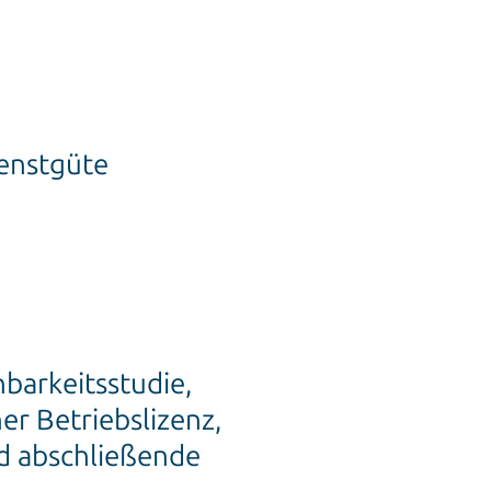
enstgüte
barkeitsstudie,
r Betriebslizenz,
d abschließende