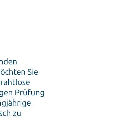
enden
Möchten Sie
drahtlose
igen Prüfung
ngjährige
sch zu