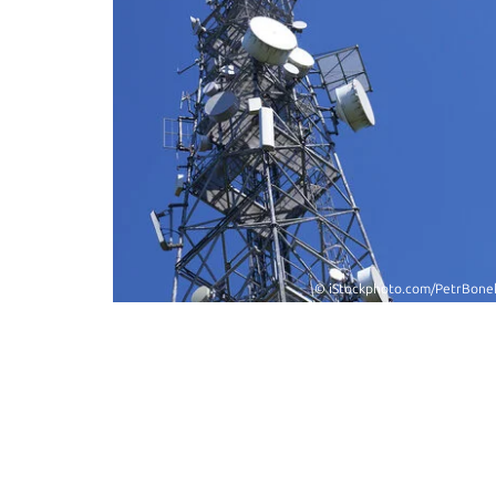
© iStockphoto.com/PetrBone