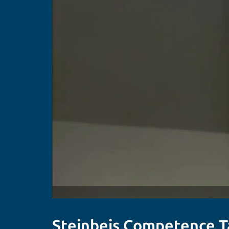
Steinbeis Competence T