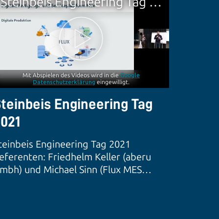
Steinbeis Engineering Tag 2021
Mit Abspielen des Videos wird in die
Google
Datenschutzerklärung
eingewilligt.
teinbeis Engineering Tag
021
teinbeis Engineering Tag 2021
eferenten: Friedhelm Keller (aberu
mbh) und Michael Sinn (Flux MES
mbH)