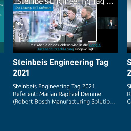
Steinbeis Engineering Tag 2021
Mit Abspielen des Videos wird in die
Google
Datenschutzerklärung
eingewilligt.
Steinbeis Engineering Tag
S
2021
2
Steinbeis Engineering Tag 2021
S
Referent: Marian Raphael Demme
R
(Robert Bosch Manufacturing Solutions
G
GmbH)
G