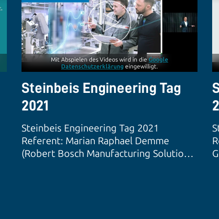
Mit Abspielen des Videos wird in die
Google
Datenschutzerklärung
eingewilligt.
Steinbeis Engineering Tag
S
2021
2
Steinbeis Engineering Tag 2021
S
Referent: Marian Raphael Demme
R
(Robert Bosch Manufacturing Solutions
G
GmbH)
G