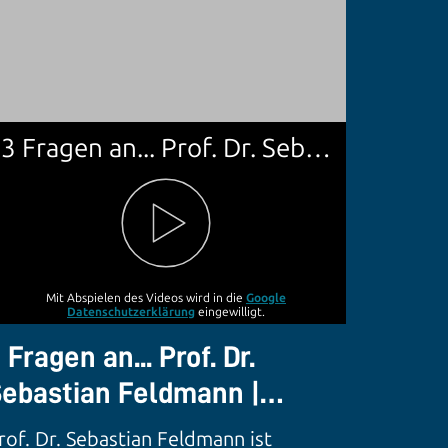
3 Fragen an... Prof. Dr. Sebastian Feldmann | TRANSFER - Das Steinbeis-Magazin
Mit Abspielen des Videos wird in die
Google
Datenschutzerklärung
eingewilligt.
 Fragen an... Prof. Dr.
ebastian Feldmann |
RANSFER - Das Steinbeis-
rof. Dr. Sebastian Feldmann ist