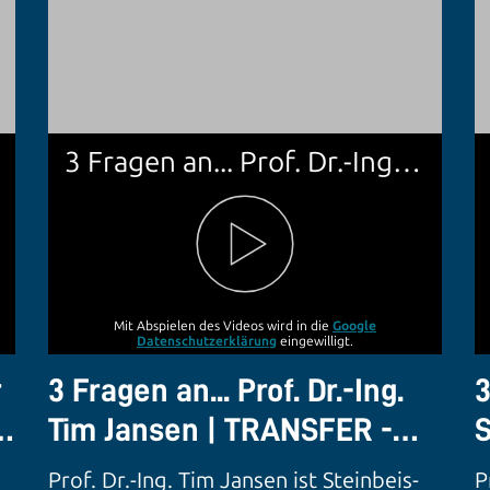
3 Fragen an... Prof. Dr.-Ing. Tim Jansen | TRANSFER - Das Steinbeis-Magazin
Mit Abspielen des Videos wird in die
Google
Datenschutzerklärung
eingewilligt.
r
3 Fragen an... Prof. Dr.-Ing.
3
s-
Tim Jansen | TRANSFER -
S
Das Steinbeis-Magazin
T
Prof. Dr.-Ing. Tim Jansen ist Steinbeis-
P