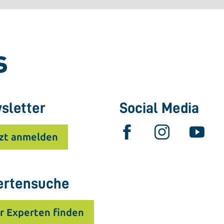
sletter
Social Media
zt anmelden
ertensuche
r Experten finden