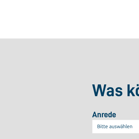
Was kö
Anrede