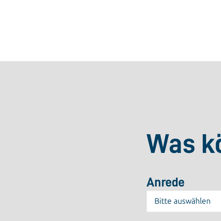
Was kö
Anrede