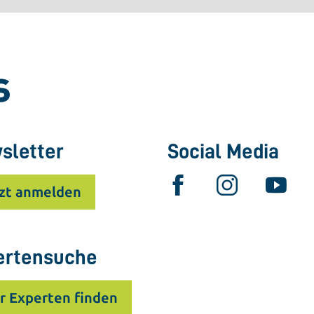
sletter
Social Media
zt anmelden
ertensuche
r Experten finden