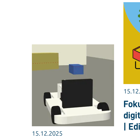
15.12
Fok
digi
| Ed
15.12.2025