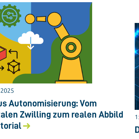
.2025
us Autonomisierung: Vom
talen Zwilling zum realen Abbild
1
itorial
D