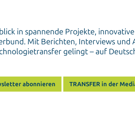
blick in spannende Projekte, innovativ
rbund. Mit Berichten, Interviews und A
chnologietransfer gelingt – auf Deutsc
sletter abonnieren
TRANSFER in der Medi