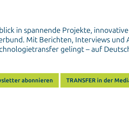
blick in spannende Projekte, innovativ
rbund. Mit Berichten, Interviews und A
chnologietransfer gelingt – auf Deutsc
sletter abonnieren
TRANSFER in der Medi