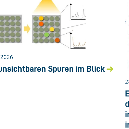
.2026
unsichtbaren Spuren im Blick
2
E
d
i
i