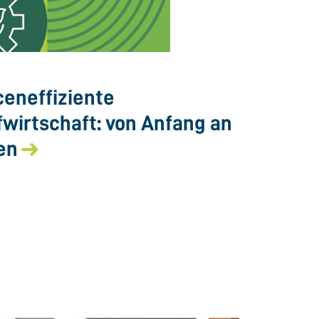
eneffiziente
fwirtschaft: von Anfang an
en