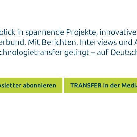
blick in spannende Projekte, innovativ
rbund. Mit Berichten, Interviews und A
chnologietransfer gelingt – auf Deutsc
sletter abonnieren
TRANSFER in der Medi