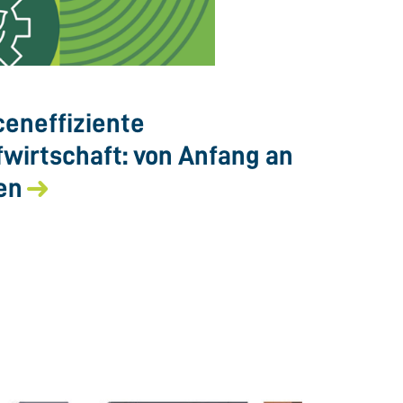
eneffiziente
fwirtschaft: von Anfang an
en