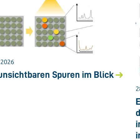
.2026
unsichtbaren Spuren im Blick
2
E
d
i
i