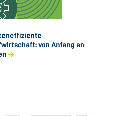
eneffiziente
fwirtschaft: von Anfang an
en