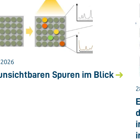
.2026
unsichtbaren Spuren im Blick
2
E
d
i
i