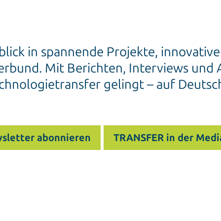
blick in spannende Projekte, innovativ
rbund. Mit Berichten, Interviews und A
chnologietransfer gelingt – auf Deutsc
sletter abonnieren
TRANSFER in der Medi