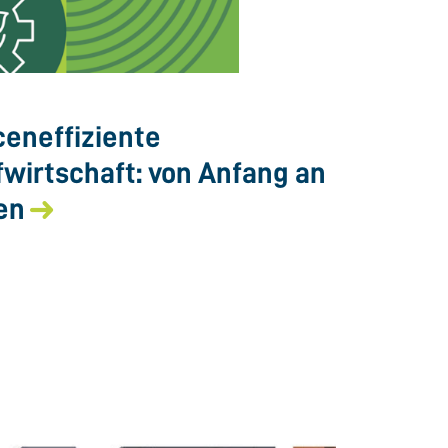
eneffiziente
fwirtschaft: von Anfang an
en