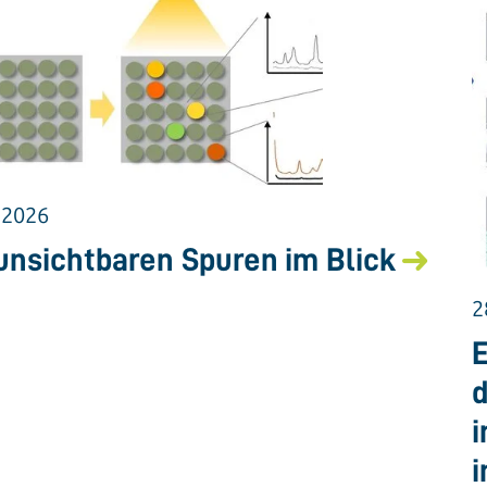
.2026
unsichtbaren Spuren im Blick
2
E
d
i
i