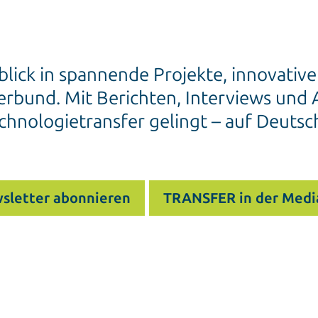
blick in spannende Projekte, innovativ
rbund. Mit Berichten, Interviews und A
chnologietransfer gelingt – auf Deutsc
sletter abonnieren
TRANSFER in der Medi