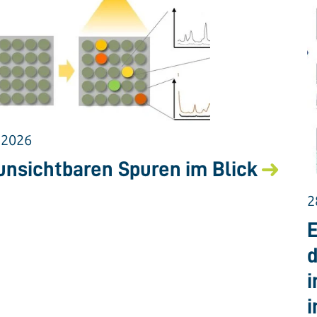
.2026
unsichtbaren Spuren im Blick
2
E
d
i
i