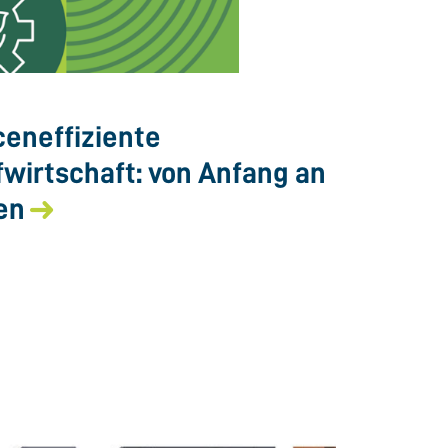
eneffiziente
fwirtschaft: von Anfang an
en