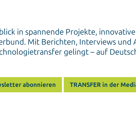
blick in spannende Projekte, innovativ
rbund. Mit Berichten, Interviews und A
chnologietransfer gelingt – auf Deutsc
sletter abonnieren
TRANSFER in der Medi