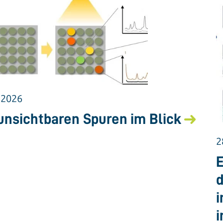
.2026
unsichtbaren Spuren im Blick
2
E
d
i
i