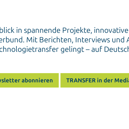
blick in spannende Projekte, innovativ
rbund. Mit Berichten, Interviews und A
chnologietransfer gelingt – auf Deutsc
sletter abonnieren
TRANSFER in der Medi