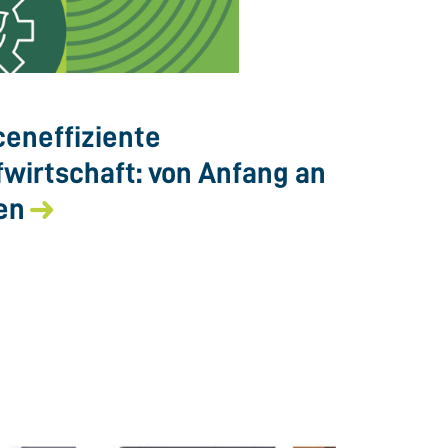
eneffiziente
fwirtschaft: von Anfang an
en