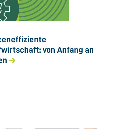
eneffiziente
fwirtschaft: von Anfang an
en