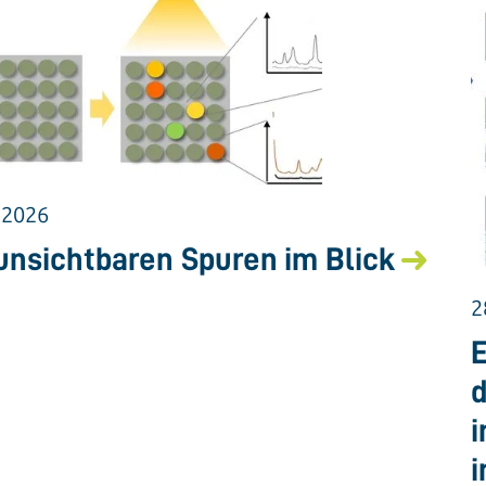
.2026
unsichtbaren Spuren im Blick
2
E
d
i
i