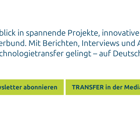
blick in spannende Projekte, innovativ
rbund. Mit Berichten, Interviews und A
chnologietransfer gelingt – auf Deutsc
sletter abonnieren
TRANSFER in der Medi