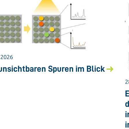
.2026
unsichtbaren Spuren im Blick
2
E
d
i
i