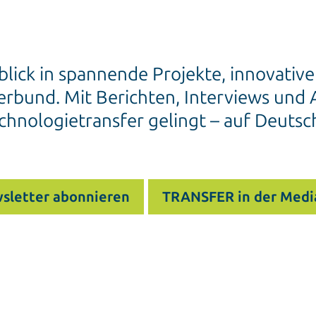
blick in spannende Projekte, innovativ
rbund. Mit Berichten, Interviews und A
chnologietransfer gelingt – auf Deutsc
sletter abonnieren
TRANSFER in der Medi