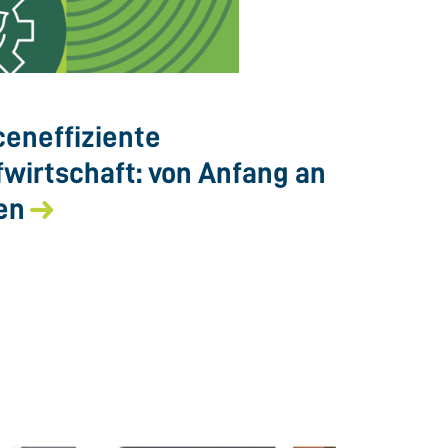
eneffiziente
fwirtschaft: von Anfang an
en