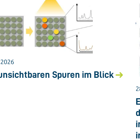
.2026
unsichtbaren Spuren im Blick
2
E
d
i
i