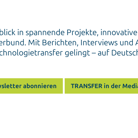
blick in spannende Projekte, innovativ
rbund. Mit Berichten, Interviews und A
chnologietransfer gelingt – auf Deutsc
sletter abonnieren
TRANSFER in der Medi