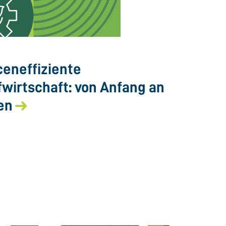
eneffiziente
fwirtschaft: von Anfang an
en